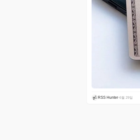
RSS Hunter
•
6월 29일