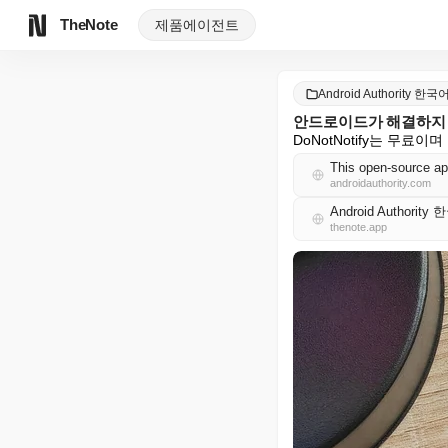
TheNote
제품
에이전트
Android Authority 한국
안드로이드가 해결하지 
DoNotNotify는 무료
This open-source ap
androidauthority.com
Android Authority
thenote.app