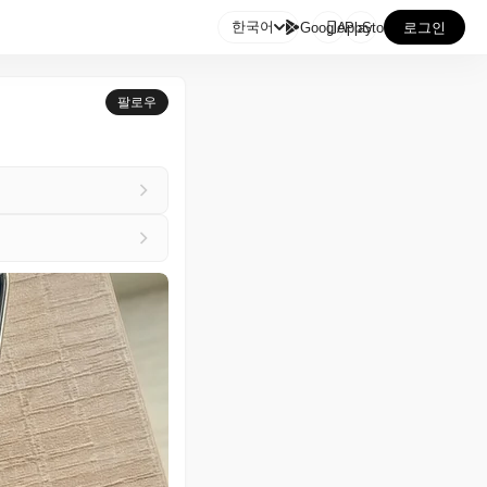

한국어
GooglePlay
AppStore
로그인
팔로우