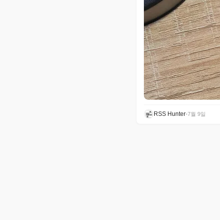
RSS Hunter
•
7월 9일