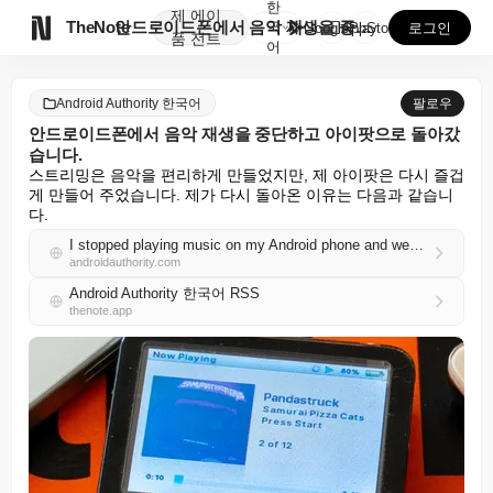
한
제
에이

TheNote
안드로이드폰에서 음악 재생을 중단하고 아이팟으로 돌아갔...
국
GooglePlay
AppStore
로그인
품
전트
어
Android Authority 한국어
팔로우
안드로이드폰에서 음악 재생을 중단하고 아이팟으로 돌아갔
습니다.
스트리밍은 음악을 편리하게 만들었지만, 제 아이팟은 다시 즐겁
게 만들어 주었습니다. 제가 다시 돌아온 이유는 다음과 같습니
다.
I stopped playing music on my Android phone and went back to my iPod
androidauthority.com
Android Authority 한국어 RSS
thenote.app