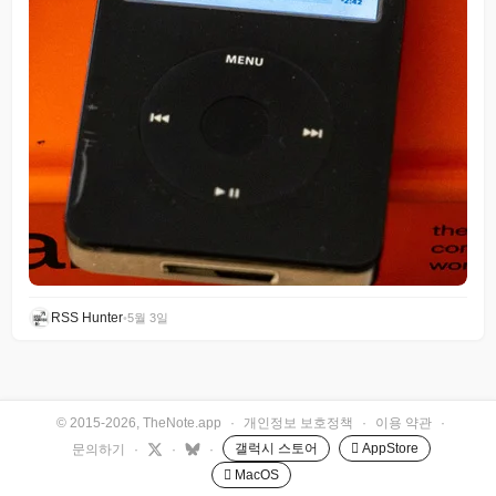
RSS Hunter
•
5월 3일
© 2015-2026, TheNote.app
·
개인정보 보호정책
·
이용 약관
·
갤럭시 스토어
 AppStore
문의하기
·
·
·
 MacOS