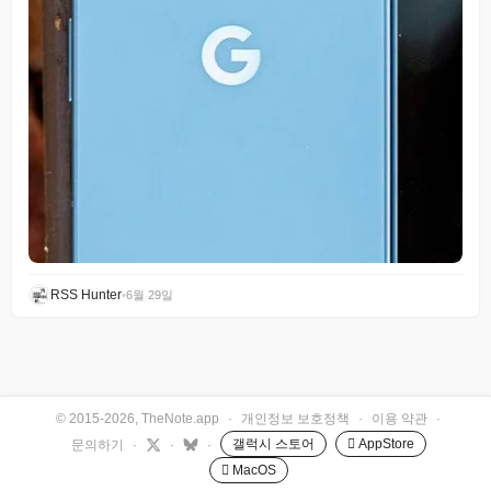
RSS Hunter
•
6월 29일
© 2015-2026, TheNote.app
·
개인정보 보호정책
·
이용 약관
·
갤럭시 스토어
 AppStore
문의하기
·
·
·
 MacOS