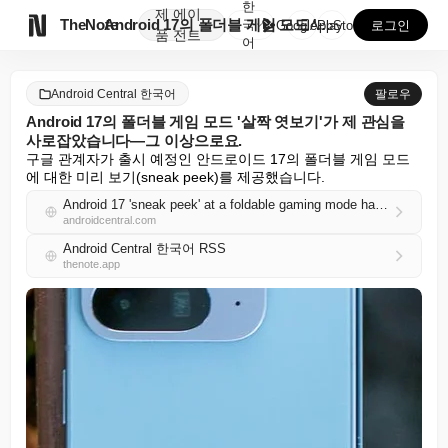
한
제
에이

TheNote
Android 17의 폴더블 게임 모드 '살짝 엿보기'...
국
GooglePlay
AppStore
로그인
품
전트
어
Android Central 한국어
팔로우
Android 17의 폴더블 게임 모드 '살짝 엿보기'가 제 관심을
사로잡았습니다—그 이상으로요.
구글 관계자가 출시 예정인 안드로이드 17의 폴더블 게임 모드
에 대한 미리 보기(sneak peek)를 제공했습니다.
Android 17 'sneak peek' at a foldable gaming mode has my attention—and then some
androidcentral.com
Android Central 한국어 RSS
thenote.app