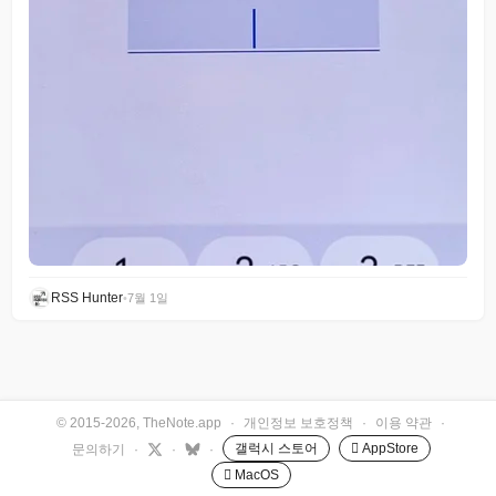
RSS Hunter
•
7월 1일
© 2015-2026, TheNote.app
·
개인정보 보호정책
·
이용 약관
·
갤럭시 스토어
 AppStore
문의하기
·
·
·
 MacOS