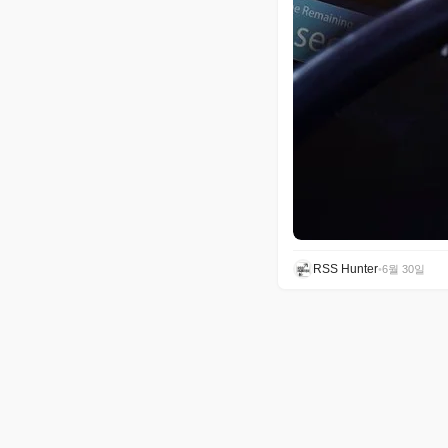
RSS Hunter
•
6월 30일