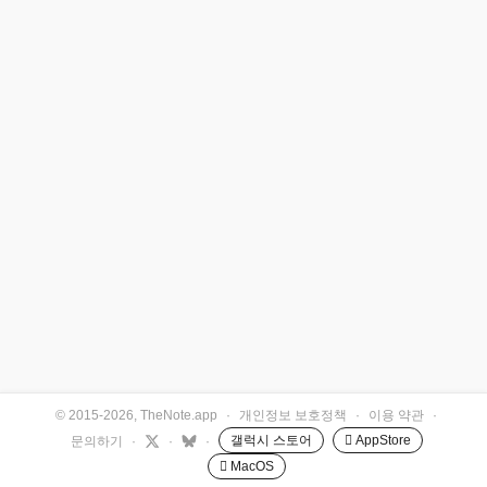
© 2015-2026, TheNote.app
·
개인정보 보호정책
·
이용 약관
·
갤럭시 스토어
 AppStore
문의하기
·
·
·
 MacOS