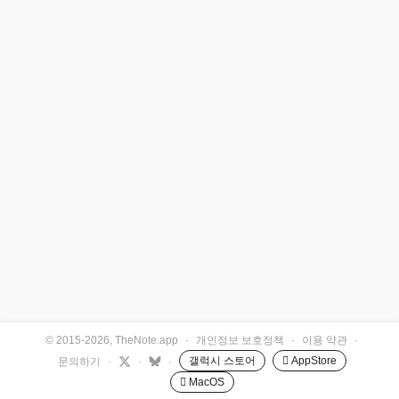
© 2015-2026, TheNote.app
·
개인정보 보호정책
·
이용 약관
·
갤럭시 스토어
 AppStore
문의하기
·
·
·
 MacOS