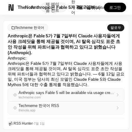
한
제
에이

TheNote
Anthropic은 Fable 5가 7월 7일부터 Cl...
국
GooglePlay
AppStore
로그인
품
전트
어
Techmeme 한국어
팔로우
Anthropic은 Fable 5가 7월 7일부터 Claude 사용자들에게
사용 크레딧을 통해 제공될 것이며, AI 탈옥 심각도 표준 초
안 작성을 위해 파트너들과 협력하고 있다고 밝혔습니다
(Anthropic).
Anthropic:

Anthropic은 Fable 5가 7월 7일부터 Claude 사용자들에게 사용 
크레딧을 통해 제공될 것이며, AI 탈옥 심각도 표준 초안 작성을 
위해 파트너들과 협력하고 있다고 밝혔습니다. — 6월 12일 금요
일, 미국 정부는 당사의 최신 모델인 Claude Fable 5와 Claude 
Mythos 5에 대한 수출 통제를 적용했습니다.
Anthropic says Fable 5 will be available via usage credits for Claude users from July 7, and is working with partners to draft an AI jailbreak severity standard (Anthropic)
techmeme.com
Techmeme 한국어 RSS
thenote.app
RSS Hunter
•
7월 1일