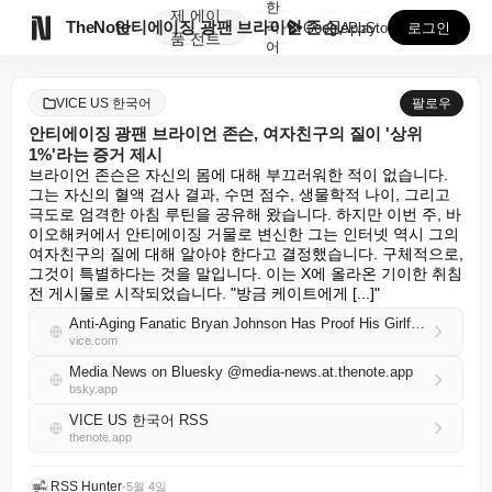
한
제
에이

TheNote
안티에이징 광팬 브라이언 존슨, 여자친구의 질이 '상위...
국
GooglePlay
AppStore
로그인
품
전트
어
VICE US 한국어
팔로우
안티에이징 광팬 브라이언 존슨, 여자친구의 질이 '상위
1%'라는 증거 제시
브라이언 존슨은 자신의 몸에 대해 부끄러워한 적이 없습니다. 
그는 자신의 혈액 검사 결과, 수면 점수, 생물학적 나이, 그리고 
극도로 엄격한 아침 루틴을 공유해 왔습니다. 하지만 이번 주, 바
이오해커에서 안티에이징 거물로 변신한 그는 인터넷 역시 그의 
여자친구의 질에 대해 알아야 한다고 결정했습니다. 구체적으로, 
그것이 특별하다는 것을 말입니다. 이는 X에 올라온 기이한 취침 
전 게시물로 시작되었습니다. "방금 케이트에게 [...]"
Anti-Aging Fanatic Bryan Johnson Has Proof His Girlfriend’s Vagina Is ‘Top 1%’
vice.com
Media News on Bluesky @media-news.at.thenote.app
bsky.app
VICE US 한국어 RSS
thenote.app
RSS Hunter
•
5월 4일