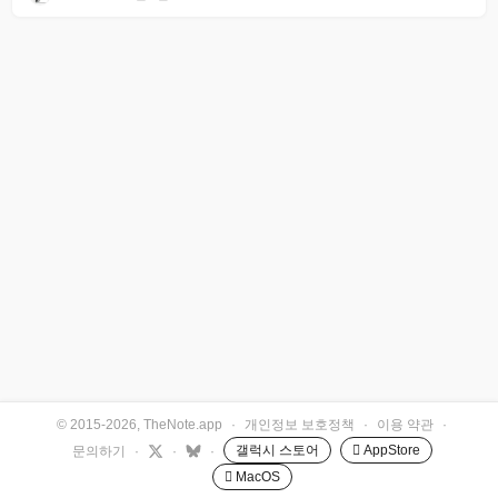
© 2015-2026, TheNote.app
·
개인정보 보호정책
·
이용 약관
·
갤럭시 스토어
 AppStore
문의하기
·
·
·
 MacOS