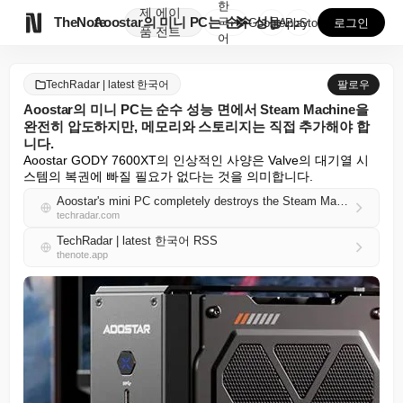
한
제
에이

TheNote
Aoostar의 미니 PC는 순수 성능 면에서 Stea...
국
GooglePlay
AppStore
로그인
품
전트
어
TechRadar | latest 한국어
팔로우
Aoostar의 미니 PC는 순수 성능 면에서 Steam Machine을
완전히 압도하지만, 메모리와 스토리지는 직접 추가해야 합
니다.
Aoostar GODY 7600XT의 인상적인 사양은 Valve의 대기열 시
스템의 복권에 빠질 필요가 없다는 것을 의미합니다.
Aoostar's mini PC completely destroys the Steam Machine on raw performance but you will have to add memory and storage
techradar.com
TechRadar | latest 한국어 RSS
thenote.app