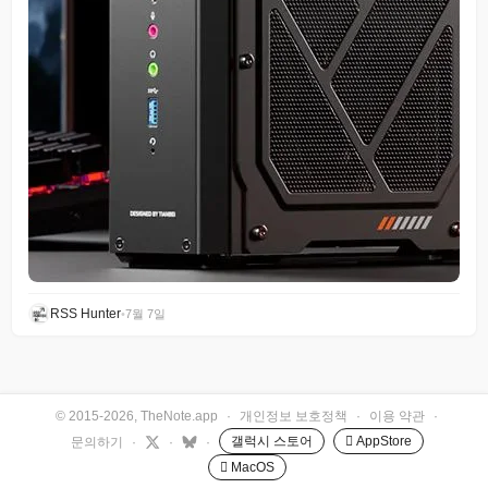
RSS Hunter
•
7월 7일
© 2015-2026, TheNote.app
·
개인정보 보호정책
·
이용 약관
·
갤럭시 스토어
 AppStore
문의하기
·
·
·
 MacOS