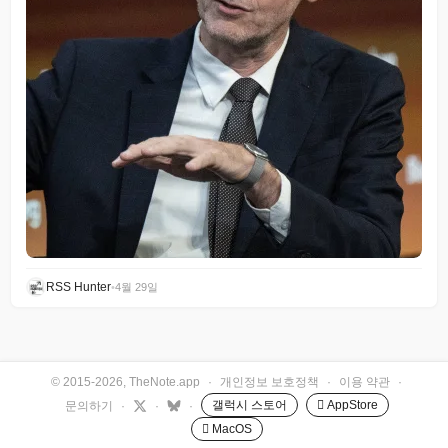
RSS Hunter
•
4월 29일
© 2015-2026, TheNote.app
·
개인정보 보호정책
·
이용 약관
·
갤럭시 스토어
 AppStore
문의하기
·
·
·
 MacOS