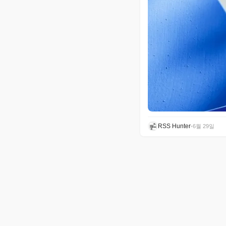
RSS Hunter
•
6월 29일