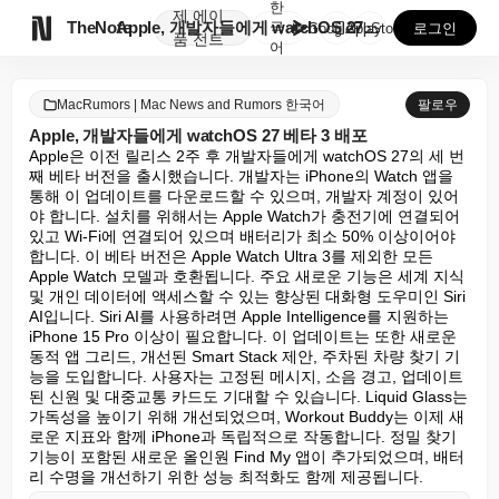
한
제
에이

TheNote
Apple, 개발자들에게 watchOS 27 베타 3 ...
국
GooglePlay
AppStore
로그인
품
전트
어
MacRumors | Mac News and Rumors 한국어
팔로우
Apple, 개발자들에게 watchOS 27 베타 3 배포
Apple은 이전 릴리스 2주 후 개발자들에게 watchOS 27의 세 번
째 베타 버전을 출시했습니다. 개발자는 iPhone의 Watch 앱을 
통해 이 업데이트를 다운로드할 수 있으며, 개발자 계정이 있어
야 합니다. 설치를 위해서는 Apple Watch가 충전기에 연결되어 
있고 Wi-Fi에 연결되어 있으며 배터리가 최소 50% 이상이어야 
합니다. 이 베타 버전은 Apple Watch Ultra 3를 제외한 모든 
Apple Watch 모델과 호환됩니다. 주요 새로운 기능은 세계 지식 
및 개인 데이터에 액세스할 수 있는 향상된 대화형 도우미인 Siri 
AI입니다. Siri AI를 사용하려면 Apple Intelligence를 지원하는 
iPhone 15 Pro 이상이 필요합니다. 이 업데이트는 또한 새로운 
동적 앱 그리드, 개선된 Smart Stack 제안, 주차된 차량 찾기 기
능을 도입합니다. 사용자는 고정된 메시지, 소음 경고, 업데이트
된 신원 및 대중교통 카드도 기대할 수 있습니다. Liquid Glass는 
가독성을 높이기 위해 개선되었으며, Workout Buddy는 이제 새
로운 지표와 함께 iPhone과 독립적으로 작동합니다. 정밀 찾기 
기능이 포함된 새로운 올인원 Find My 앱이 추가되었으며, 배터
리 수명을 개선하기 위한 성능 최적화도 함께 제공됩니다.