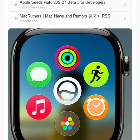
Apple Seeds watchOS 27 Beta 3 to Developers
macrumors.com
MacRumors | Mac News and Rumors 한국어 RSS
thenote.app