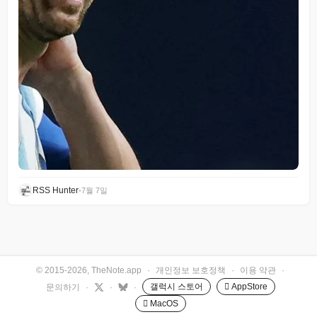
RSS Hunter
•
7월 7일
© 2015-2026, TheNote.app
·
개인정보 보호정책
·
이용 약관
·
갤럭시 스토어
 AppStore
문의하기
·
·
·
 MacOS