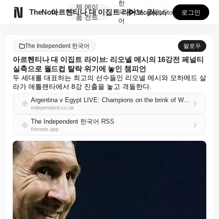
한
제
에이

TheNote
아르헨티나 대 이집트 라이브: 리오넬 메시의 16강전 ...
국
GooglePlay
AppStore
로그인
품
전트
어
The Independent 한국어
팔로우
아르헨티나 대 이집트 라이브: 리오넬 메시의 16강전 페널티
실축으로 월드컵 탈락 위기에 놓인 챔피언
두 세대를 대표하는 최고의 선수들인 리오넬 메시와 모하메드 살
라가 애틀랜타에서 8강 진출을 놓고 격돌한다.
Argentina v Egypt LIVE: Champions on the brink of World Cup exit after Lionel Messi penalty woes in last 16 tie
independent.co.uk
The Independent 한국어 RSS
thenote.app