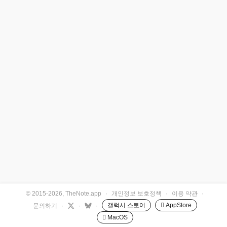
© 2015-2026, TheNote.app
·
개인정보 보호정책
·
이용 약관
·
갤럭시 스토어
 AppStore
문의하기
·
·
·
 MacOS