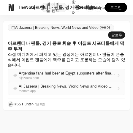
한
제
에이

TheNote
아르헨티나 팬들, 경기 종료 휘슬 후 이집트 서포터들에...
국
GooglePlay
AppStore
로그인
품
전트
어
Al Jazeera | Breaking News, World News and Video 한국어
팔로우
아르헨티나 팬들, 경기 종료 휘슬 후 이집트 서포터들에게 맥
주 투척
소셜 미디어에서 퍼지고 있는 영상에는 아르헨티나 팬들이 관중
석에서 이집트 팬들에게 맥주를 던지고 조롱하는 모습이 담겨 있
습니다.
Argentina fans hurl beer at Egypt supporters after final whistle
aljazeera.com
Al Jazeera | Breaking News, World News and Video 한국어 RSS
thenote.app
RSS Hunter
•
7월 8일