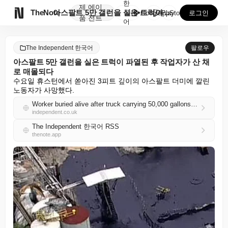
한
제
에이

TheNote
아스팔트 5만 갤런을 실은 트럭이 파열된 후 작업자가 ...
국
GooglePlay
AppStore
로그인
품
전트
어
The Independent 한국어
팔로우
아스팔트 5만 갤런을 실은 트럭이 파열된 후 작업자가 산 채
로 매몰되다
수요일 휴스턴에서 쏟아진 3피트 깊이의 아스팔트 더미에 깔린 
노동자가 사망했다.
Worker buried alive after truck carrying 50,000 gallons of asphalt ruptures
independent.co.uk
The Independent 한국어 RSS
thenote.app