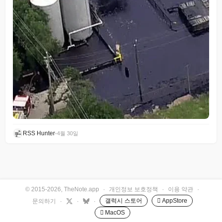
RSS Hunter
•
4월 30일
© 2015-2026, TheNote.app
·
개인정보 보호정책
·
이용 약관
·
갤럭시 스토어
 AppStore
문의하기
·
·
·
 MacOS