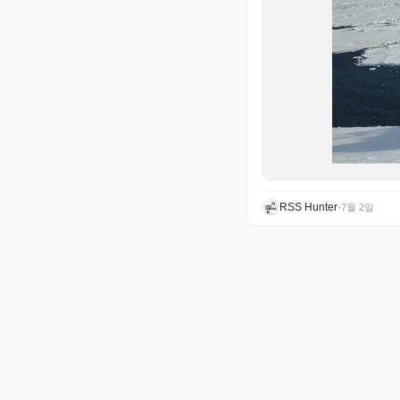
RSS Hunter
•
7월 2일