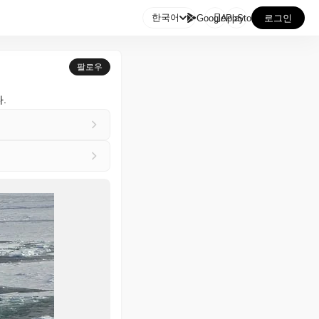

한국어
GooglePlay
AppStore
로그인
팔로우
.