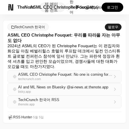
한
제
에이

TheNote
ASML CEO Christophe Fouquet: 우...
국
GooglePlay
AppStore
로그인
품
전트
어
TechCrunch 한국어
팔로우
ASML CEO Christophe Fouquet: 우리를 따라올 자는 아무
도 없다
2024년 ASML의 CEO가 된 Christophe Fouquet는 이 편집자와 
화요일 아침 베벌리힐스 호텔의 루프탑 데크에서 밀컨 인스티튜
트 글로벌 컨퍼런스 참석에 앞서 만났다. 그는 파란색 정장과 흰
색 셔츠를 입고 편안한 모습이었으며, 경쟁사들에 대한 대화가 
오갔을 때도 마찬가지였다.
ASML CEO Christophe Fouquet: No one is coming for us
techcrunch.com
AI and ML News on Bluesky @ai-news.at.thenote.app
bsky.app
TechCrunch 한국어 RSS
thenote.app
RSS Hunter
•
5월 5일