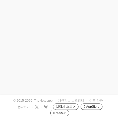
© 2015-2026, TheNote.app
·
개인정보 보호정책
·
이용 약관
·
갤럭시 스토어
 AppStore
문의하기
·
·
·
 MacOS