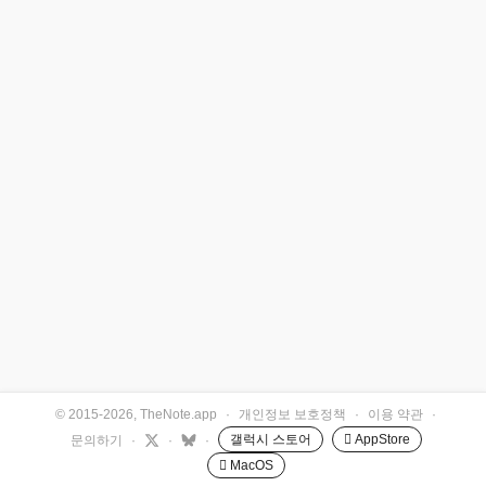
© 2015-2026, TheNote.app
·
개인정보 보호정책
·
이용 약관
·
갤럭시 스토어
 AppStore
문의하기
·
·
·
 MacOS