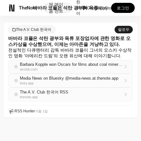
한
제
에이

TheNote
바바라 코플은 석탄 광부와 육류 포장업자에 관한 영화로...
국
GooglePlay
AppStore
로그인
품
전트
어
The A.V. Club 한국어
팔로우
바바라 코플은 석탄 광부와 육류 포장업자에 관한 영화로 오
스카상을 수상했으며, 이제는 아마존을 겨냥하고 있다.
전설적인 다큐멘터리 감독 바바라 코플이 그녀의 오스카 수상작
인 영화 '아메리칸 드림'의 오랜 유산에 대해 이야기합니다.
Barbara Kopple won Oscars for films about coal miners and meatpackers, now she aims at Amazon
avclub.com
Media News on Bluesky @media-news.at.thenote.app
bsky.app
The A.V. Club 한국어 RSS
thenote.app
RSS Hunter
•
5월 1일