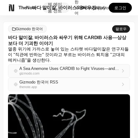
한
제
에이

TheNote
바다 말미잘, 바이러스와 싸우기 위해 CARDIB 사용...
국
GooglePlay
AppStore
로그인
품
전트
어
Gizmodo 한국어
팔로우
바다 말미잘, 바이러스와 싸우기 위해 CARDIB 사용—상상
보다 더 기괴한 이야기
멸종 위기에 가까스로 놓여 있는 스타렛 바다말미잘은 연구자들
이 "직관에 반하는" 것이라고 부르는 바이러스 퇴치용 "고대의 
메커니즘"을 생산한다.
A Sea Anemone Uses CARDIB to Fight Viruses—and It’s Even More Bizarre Than It Sounds
gizmodo.com
Gizmodo 한국어 RSS
thenote.app