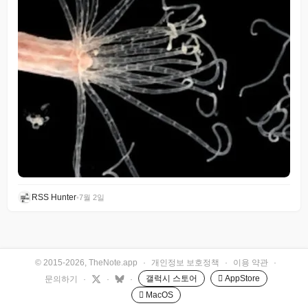
RSS Hunter
•
7월 2일
© 2015-2026, TheNote.app
·
개인정보 보호정책
·
이용 약관
·
갤럭시 스토어
 AppStore
문의하기
·
·
·
 MacOS