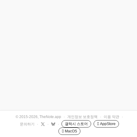
© 2015-2026, TheNote.app
·
개인정보 보호정책
·
이용 약관
·
갤럭시 스토어
 AppStore
문의하기
·
·
·
 MacOS