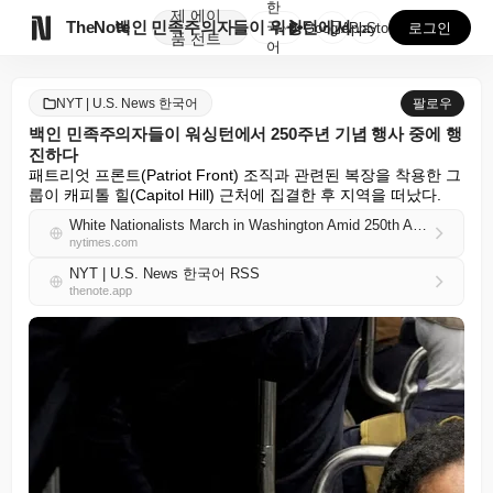
한
제
에이

TheNote
백인 민족주의자들이 워싱턴에서 250주년 기념 행사 중...
국
GooglePlay
AppStore
로그인
품
전트
어
NYT | U.S. News 한국어
팔로우
백인 민족주의자들이 워싱턴에서 250주년 기념 행사 중에 행
진하다
패트리엇 프론트(Patriot Front) 조직과 관련된 복장을 착용한 그
룹이 캐피톨 힐(Capitol Hill) 근처에 집결한 후 지역을 떠났다.
White Nationalists March in Washington Amid 250th Anniversary Celebrations
nytimes.com
NYT | U.S. News 한국어 RSS
thenote.app