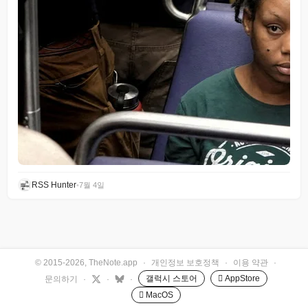
RSS Hunter
•
7월 4일
© 2015-2026, TheNote.app
·
개인정보 보호정책
·
이용 약관
·
갤럭시 스토어
 AppStore
문의하기
·
·
·
 MacOS