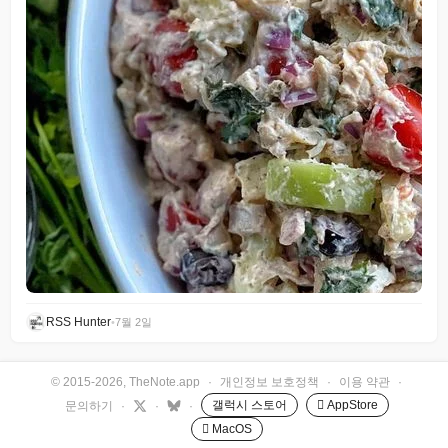
RSS Hunter
•
7월 2일
© 2015-2026, TheNote.app
·
개인정보 보호정책
·
이용 약관
·
갤럭시 스토어
 AppStore
문의하기
·
·
·
 MacOS