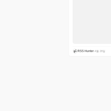
RSS Hunter
•
4월 28일