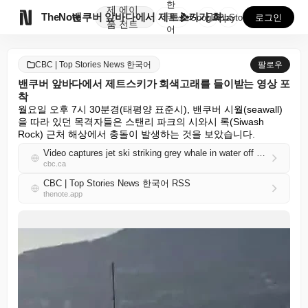
한
제
에이

TheNote
밴쿠버 앞바다에서 제트스키가 회색고래를 들이받는 영상 ...
국
GooglePlay
AppStore
로그인
품
전트
어
CBC | Top Stories News 한국어
팔로우
밴쿠버 앞바다에서 제트스키가 회색고래를 들이받는 영상 포
착
월요일 오후 7시 30분경(태평양 표준시), 밴쿠버 시월(seawall)
을 따라 있던 목격자들은 스탠리 파크의 시와시 록(Siwash 
Rock) 근처 해상에서 충돌이 발생하는 것을 보았습니다.
Video captures jet ski striking grey whale in water off Vancouver
cbc.ca
CBC | Top Stories News 한국어 RSS
thenote.app