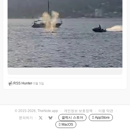
RSS Hunter
•
5월 5일
© 2015-2026, TheNote.app
·
개인정보 보호정책
·
이용 약관
·
갤럭시 스토어
 AppStore
문의하기
·
·
·
 MacOS