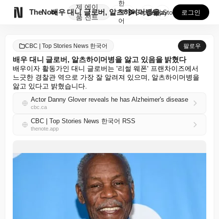
한
제
에이

TheNote
배우 대니 글로버, 알츠하이머병을 앓고 있음을 밝혔다
국
GooglePlay
AppStore
로그인
품
전트
어
CBC | Top Stories News 한국어
팔로우
배우 대니 글로버, 알츠하이머병을 앓고 있음을 밝혔다
배우이자 활동가인 대니 글로버는 '리썰 웨폰' 프랜차이즈에서 
느긋한 경찰관 역으로 가장 잘 알려져 있으며, 알츠하이머병을 
앓고 있다고 밝혔습니다.
Actor Danny Glover reveals he has Alzheimer's disease
cbc.ca
CBC | Top Stories News 한국어 RSS
thenote.app