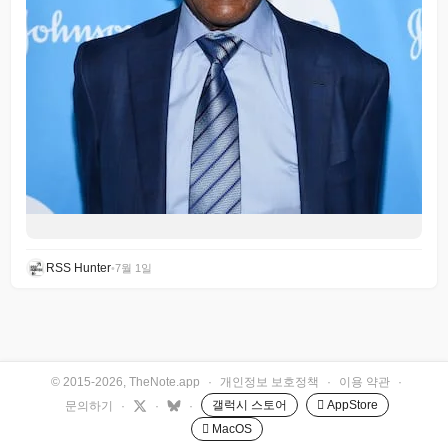
RSS Hunter
•
7월 1일
© 2015-2026, TheNote.app
·
개인정보 보호정책
·
이용 약관
·
갤럭시 스토어
 AppStore
문의하기
·
·
·
 MacOS