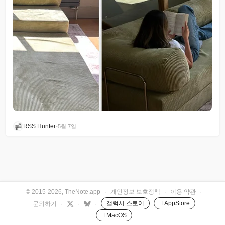
RSS Hunter
•
5월 7일
© 2015-2026, TheNote.app
·
개인정보 보호정책
·
이용 약관
·
갤럭시 스토어
 AppStore
문의하기
·
·
·
 MacOS