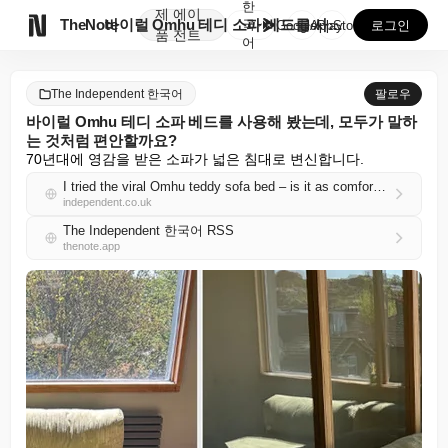
한
제
에이

TheNote
바이럴 Omhu 테디 소파 베드를 사용해 봤는데, 모두...
국
GooglePlay
AppStore
로그인
품
전트
어
The Independent 한국어
팔로우
바이럴 Omhu 테디 소파 베드를 사용해 봤는데, 모두가 말하
는 것처럼 편안할까요?
70년대에 영감을 받은 소파가 넓은 침대로 변신합니다.
I tried the viral Omhu teddy sofa bed – is it as comfortable as everyone says?
independent.co.uk
The Independent 한국어 RSS
thenote.app