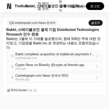
한
제
에이

TheNote
Bakkt, 스테이블코인 결제 기업 Distribute...
국
GooglePlay
AppStore
로그인
품
전트
어
Cointelegraph.com News 한국어
팔로우
Bakkt, 스테이블코인 결제 기업 Distributed Technologies
Research 인수 완료
Bakkt는 1월에 이 거래를 발표했으며, 원래 930만 주에 대한 것
이었고, 기업명을 Bakkt Inc.로 변경하는 내용도 포함되었습니
다.
Bakkt completes acquisition of stablecoin payments firm Distributed Technologies Research
cointelegraph.com
Crypto News on Bluesky @crypto.at.thenote.app
bsky.app
Cointelegraph.com News 한국어 RSS
thenote.app
RSS Hunter
•
5월 1일