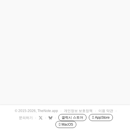
© 2015-2026, TheNote.app
·
개인정보 보호정책
·
이용 약관
·
갤럭시 스토어
 AppStore
문의하기
·
·
·
 MacOS