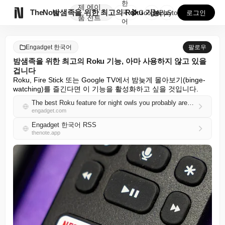
한
제
에이

TheNote
밤샘족을 위한 최고의 Roku 기능, 아마 사용하지 않...
국
GooglePlay
AppStore
로그인
품
전트
어
Engadget 한국어
팔로우
밤샘족을 위한 최고의 Roku 기능, 아마 사용하지 않고 있을
겁니다
Roku, Fire Stick 또는 Google TV에서 밤늦게 몰아보기(binge-
watching)를 즐긴다면 이 기능을 활성화하고 싶을 것입니다.
The best Roku feature for night owls you probably aren't using
engadget.com
Engadget 한국어 RSS
thenote.app