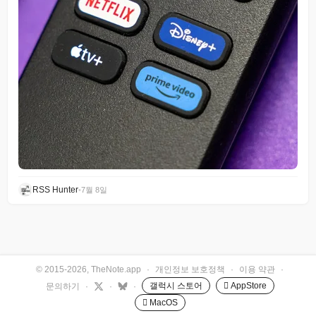
RSS Hunter
•
7월 8일
© 2015-2026, TheNote.app
·
개인정보 보호정책
·
이용 약관
·
갤럭시 스토어
 AppStore
문의하기
·
·
·
 MacOS