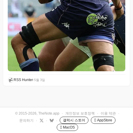
RSS Hunter
•
5월 3일
© 2015-2026, TheNote.app
·
개인정보 보호정책
·
이용 약관
·
갤럭시 스토어
 AppStore
문의하기
·
·
·
 MacOS