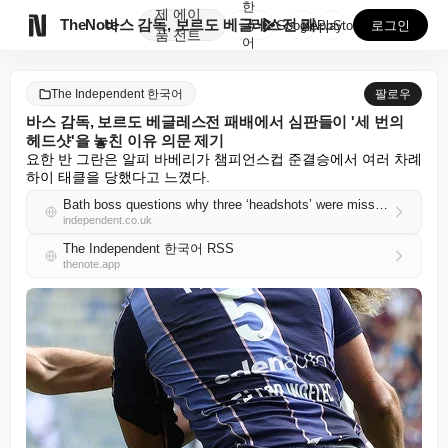
한
제
에이

TheNote
바스 감독, 보르도 베글레스전 패배에서 심판들이 '세 ...
국
GooglePlay
AppStore
로그인
품
전트
어
The Independent 한국어
팔로우
바스 감독, 보르도 베글레스전 패배에서 심판들이 '세 번의
헤드샷'을 놓친 이유 의문 제기
요한 반 그란은 알피 바베리가 챔피언스컵 준결승에서 여러 차례 
하이 태클을 당했다고 느꼈다.
Bath boss questions why three ‘headshots’ were missed by officials in defeat to Bordeaux Begles
independent.co.uk
The Independent 한국어 RSS
thenote.app