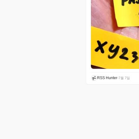
RSS Hunter
•
7월 7일