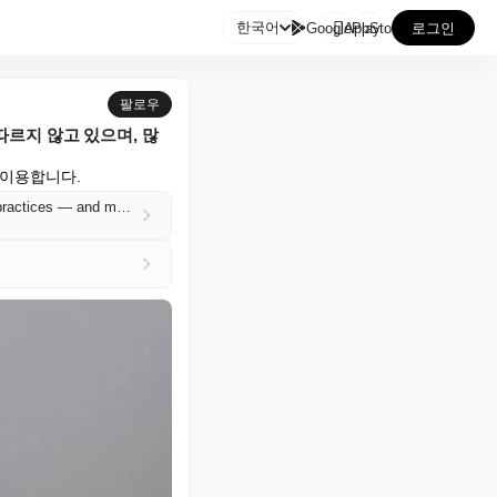

한국어
GooglePlay
AppStore
로그인
팔로우
따르지 않고 있으며, 많
 이용합니다.
Baby Boomers beat Gen Z in password hygiene, but both generations still don’t stick to the best practices — and many people are still using decades-old passwords that they made as kids