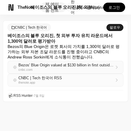
한
제
에이

TheNote
베이조스의 블루 오리진, 첫 외부 투자 유치 라운드에서...
국
GooglePlay
AppStore
로그인
품
전트
어
CNBC | Tech 한국어
팔로우
베이조스의 블루 오리진, 첫 외부 투자 유치 라운드에서
1,300억 달러로 평가받아
Bezos의 Blue Origin은 로켓 회사의 가치를 1,300억 달러로 평
가하는 외부 자본 조달 라운드를 진행 중이라고 CNBC의 
Andrew Ross Sorkin에게 소식통이 전했습니다.
Bezos' Blue Origin valued at $130 billion in first outside fundraising round
cnbc.com
CNBC | Tech 한국어 RSS
thenote.app
RSS Hunter
•
7월 8일