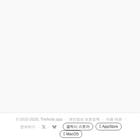
© 2015-2026, TheNote.app
·
개인정보 보호정책
·
이용 약관
·
갤럭시 스토어
 AppStore
문의하기
·
·
·
 MacOS