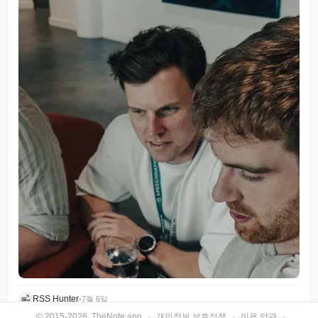
RSS Hunter
•
7월 6일
© 2015-2026, TheNote.app
·
개인정보 보호정책
·
이용 약관
·