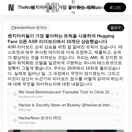
한
제
에이

TheNote
벤치마커들이 가장 좋아하는 트릭을 사용하여 Huggin...
국
GooglePlay
AppStore
로그인
품
전트
어
HackerNoon 한국어
팔로우
벤치마커들이 가장 좋아하는 트릭을 사용하여 Hugging
Face 오픈 ASR 리더보드에서 10계단 상승했습니다
ASR 리더보드 순위 상승을 위한 잘 알려진 트릭이 있습니다. 테
스트셋과 매우 유사한 데이터로 미세 조정하고, 제출하고, 순위
가 향상되는 것을 지켜보는 것입니다. 우리는 AMI, 즉 진지한 모
델과 최적화된 모델을 일관되게 구분하는 하나의 테스트셋으로 
정확히 그렇게 했습니다. 우리는 26위에서 16위로 올라갔습니
다. 실제로 일어난 일, 그 과정에서 무엇이 망가졌는지, 그리고 
이것이 당신이 누군가의 리더보드 점수를 어떻게 읽어야 하는지
에 대해 무엇을 의미하는지에 대한 내용입니다.
We Used Benchmaxxers' Favourite Trick to Climb 10 Places on the Hugging Face Open ASR Leaderboard
hackernoon.com
Hacker & Security News on Bluesky @hacker.at.thenote.app
bsky.app
HackerNoon 한국어 RSS
thenote.app