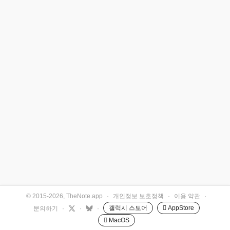
© 2015-2026, TheNote.app
·
개인정보 보호정책
·
이용 약관
·
갤럭시 스토어
 AppStore
문의하기
·
·
·
 MacOS