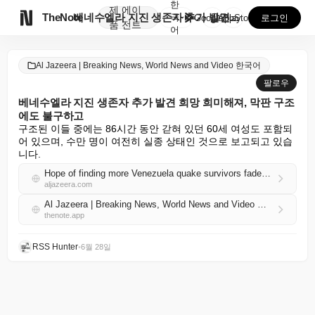
한
제
에이

TheNote
베네수엘라 지진 생존자 추가 발견 희망 희미해져, 막판...
국
GooglePlay
AppStore
로그인
품
전트
어
Al Jazeera | Breaking News, World News and Video 한국어
팔로우
베네수엘라 지진 생존자 추가 발견 희망 희미해져, 막판 구조
에도 불구하고
구조된 이들 중에는 86시간 동안 갇혀 있던 60세 여성도 포함되
어 있으며, 수만 명이 여전히 실종 상태인 것으로 보고되고 있습
니다.
Hope of finding more Venezuela quake survivors fades despite late rescues
aljazeera.com
Al Jazeera | Breaking News, World News and Video 한국어 RSS
thenote.app
RSS Hunter
•
6월 28일