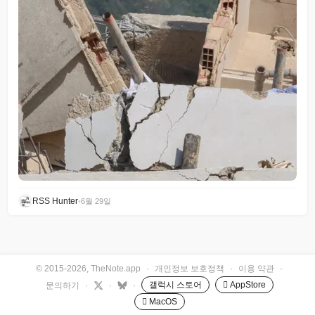
RSS Hunter
•
6월 29일
© 2015-2026, TheNote.app
·
개인정보 보호정책
·
이용 약관
·
갤럭시 스토어
 AppStore
문의하기
·
·
·
 MacOS