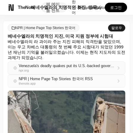
한
제
에이

TheNote
베네수엘라의 치명적인 지진, 미국 지원 정부에 시험대
국
GooglePlay
AppStore
로그인
품
전트
어
NPR | Home Page Top Stories 한국어
팔로우
베네수엘라의 치명적인 지진, 미국 지원 정부에 시험대
베네수엘라의 라 과이라 주는 지진 피해의 직격탄을 맞았으며, 
이는 우고 차베스 대통령의 첫 번째 주요 시험대가 되었던 1999
년 재난의 기억을 불러일으켰습니다. 이제는 현직 지도자의 도전 
과제가 되었습니다.
Venezuela's deadly quakes put its U.S.-backed government to the test
npr.org
NPR | Home Page Top Stories 한국어 RSS
thenote.app