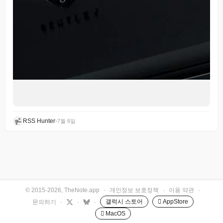
RSS Hunter
•
7월 6일
© 2015-2026, TheNote.app
·
개인정보 보호정책
·
이용 약관
·
갤럭시 스토어
 AppStore
문의하기
·
·
·
 MacOS