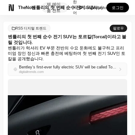
한
제
에이

TheNote
벤틀리의 첫 번째 순수 전기 SUV는 토르칼(Torca...
국
GooglePlay
AppStore
로그인
품
전트
어
RSS 디지털 트렌드
팔로우
벤틀리의 첫 번째 순수 전기 SUV는 토르칼(Torcal)이라고 불
릴 것입니다.
벤틀리가 럭셔리 EV 부문 전반의 수요 둔화에도 불구하고 프리
미엄 장인 정신과 빠른 충전에 베팅하며 첫 번째 전기 SUV인 토
칼을 공개했습니다.
Bentley’s first-ever fully electric SUV will be called Torcal
digitaltrends.com