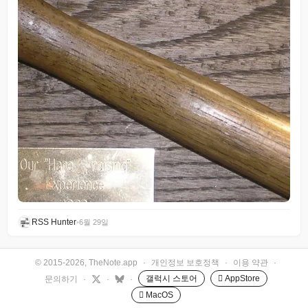
RSS Hunter
•
6월 29일
© 2015-2026, TheNote.app
·
개인정보 보호정책
·
이용 약관
·
갤럭시 스토어
 AppStore
문의하기
·
·
·
 MacOS