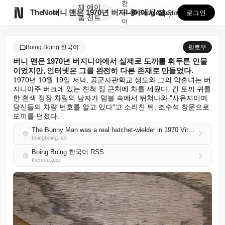
한
제
에이

TheNote
버니 맨은 1970년 버지니아에서 실제로 도끼를 휘두른...
국
GooglePlay
AppStore
로그인
품
전트
어
Boing Boing 한국어
팔로우
버니 맨은 1970년 버지니아에서 실제로 도끼를 휘두른 인물
이었지만, 인터넷은 그를 완전히 다른 존재로 만들었다.
1970년 10월 19일 저녁, 공군사관학교 생도와 그의 약혼녀는 버
지니아주 버크에 있는 친척 집 근처에 차를 세웠다. 긴 토끼 귀를 
한 흰색 정장 차림의 남자가 덤불 속에서 뛰쳐나와 "사유지이며 
당신들의 차량 번호를 알고 있다"고 소리친 뒤, 조수석 창문으로 
도끼를 던졌다.
The Bunny Man was a real hatchet-wielder in 1970 Virginia — but the internet turned him into something else entirely
boingboing.net
Boing Boing 한국어 RSS
thenote.app