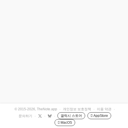
© 2015-2026, TheNote.app
·
개인정보 보호정책
·
이용 약관
·
갤럭시 스토어
 AppStore
문의하기
·
·
·
 MacOS