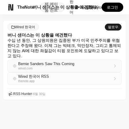
한
제
에이

TheNote
버니 샌더스는 이 상황을 예견했다
국
GooglePlay
AppStore
로그인
품
전트
어
Wired 한국어
팔로우
버니 샌더스는 이 상황을 예견했다
수십 년 동안, 그 상원의원은 집중된 부가 미국 민주주의를 위협
한다고 주장해 왔다. 이제 그는 빅테크, 억만장자, 그리고 통제되
지 않는 AI에 대한 좌절감이 티핑 포인트에 도달하고 있다고 보
고 있다.
Bernie Sanders Saw This Coming
wired.com
Wired 한국어 RSS
thenote.app
RSS Hunter
•
6월 30일