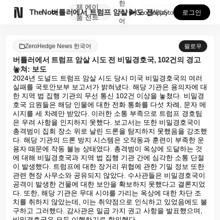
한
제
에이

TheNote
버틀러에서 트럼프 암살 시도 전 비밀경호국, 102건의...
국
GooglePlay
AppStore
로그인
품
전트
어
ZeroHedge News 한국어
팔로우
버틀러에서 트럼프 암살 시도 전 비밀경호국, 102건의 경고
놓쳐: 보도
2024년 도널드 트럼프 암살 시도 당시 미국 비밀경호국의 여러 
실패를 국토안보부 보고서가 밝혀냈다. 해당 기관은 용의자에 대
한 지역 법 집행 기관의 무선 통신 102건 이상을 놓쳤다. 비밀경
호국 요원들은 해당 인물에 대한 전화 통화를 다섯 차례, 문자 메
시지를 세 차례만 받았다. 이러한 소통 부족으로 트럼프 경호팀
은 우려 사항을 인지하지 못했다. 보고서는 또한 비밀경호국이 
총격범이 집회 장소 위로 날린 드론을 탐지하지 못했음을 강조했
다. 해당 기관의 드론 방지 시스템은 오작동과 훈련이 부족한 운
용자 때문에 작동 불능 상태였다. 총격범이 옥상에 도달하는 것
에 대해 비밀경호국과 지역 법 집행 기관 간에 심각한 소통 단절
이 발생했다. 트럼프에 대한 장거리 위협에 관한 기밀 정보 또한 
관련 현장 사무소와 공유되지 않았다. 수사관들은 비밀경호국이 
공격이 발생한 건물에 대한 보안을 확보하지 못했다고 결론지었
다. 또한, 해당 기관은 무대 시야를 가리는 옥상에 대한 차단 조
치를 취하지 않았는데, 이는 취약점으로 인식하고 있었음에도 불
구하고 그러했다. 감사관은 일곱 가지 권고 사항을 발표했으며, 
비밀경호국은 모두 이행하기로 합의했다.