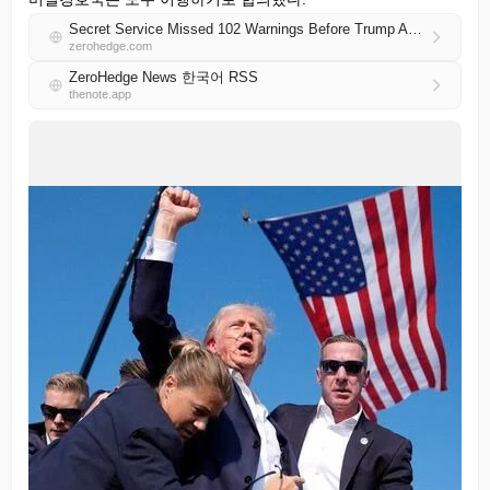
Secret Service Missed 102 Warnings Before Trump Assassination Attempt In Butler: Report
zerohedge.com
ZeroHedge News 한국어 RSS
thenote.app