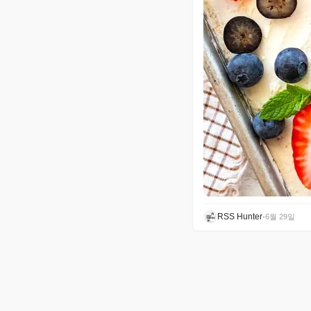
RSS Hunter
•
6월 29일