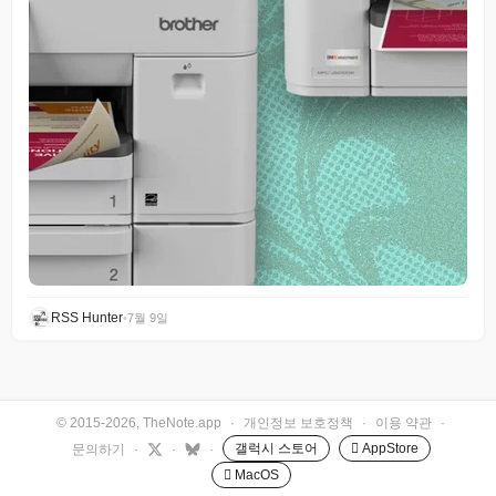
RSS Hunter
•
7월 9일
© 2015-2026, TheNote.app
·
개인정보 보호정책
·
이용 약관
·
갤럭시 스토어
 AppStore
문의하기
·
·
·
 MacOS