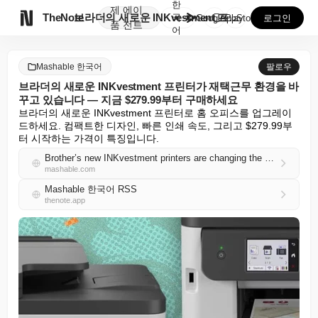
한
제
에이

TheNote
브라더의 새로운 INKvestment 프린터가 재택근무...
국
GooglePlay
AppStore
로그인
품
전트
어
Mashable 한국어
팔로우
브라더의 새로운 INKvestment 프린터가 재택근무 환경을 바
꾸고 있습니다 — 지금 $279.99부터 구매하세요
브라더의 새로운 INKvestment 프린터로 홈 오피스를 업그레이
드하세요. 컴팩트한 디자인, 빠른 인쇄 속도, 그리고 $279.99부
터 시작하는 가격이 특징입니다.
Brother’s new INKvestment printers are changing the work-from-home game — buy now from $279.99
mashable.com
Mashable 한국어 RSS
thenote.app