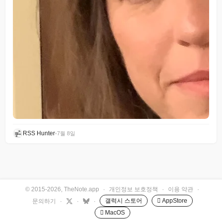
RSS Hunter
•
7월 8일
© 2015-2026, TheNote.app
·
개인정보 보호정책
·
이용 약관
·
갤럭시 스토어
 AppStore
문의하기
·
·
·
 MacOS