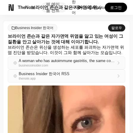
한
제
에이

TheNote
브라이언 존슨과 같은 자가면역 위염을 앓고 있는 여성이...
국
GooglePlay
AppStore
로그인
품
전트
어
Business Insider 한국어
팔로우
브라이언 존슨과 같은 자가면역 위염을 앓고 있는 여성이 그
질환을 안고 살아가는 것에 대해 이야기합니다.
브라이언 존슨은 위산을 생성하는 세포를 파괴하는 자가면역 위
염 진단을 받았습니다. 이것이 그와 함께 살아가는 모습입니다.
A woman who has autoimmune gastritis, the same condition as Bryan Johnson, shares what it's like to live with it
businessinsider.com
Business Insider 한국어 RSS
thenote.app