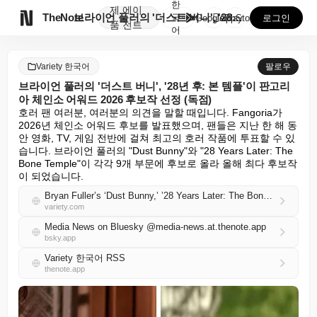
한
제
에이

TheNote
브라이언 풀러의 '더스트 버니', '28년 후: 본 템...
국
GooglePlay
AppStore
로그인
품
전트
어
Variety 한국어
팔로우
브라이언 풀러의 '더스트 버니', '28년 후: 본 템플'이 판고리
아 체인소 어워드 2026 후보작 선정 (독점)
호러 팬 여러분, 여러분의 의견을 말할 때입니다. Fangoria가 
2026년 체인소 어워드 후보를 발표했으며, 팬들은 지난 한 해 동
안 영화, TV, 게임 전반에 걸쳐 최고의 호러 작품에 투표할 수 있
습니다. 브라이언 풀러의 "Dust Bunny"와 "28 Years Later: The 
Bone Temple"이 각각 9개 부문에 후보로 올라 올해 최다 후보작
이 되었습니다.
Bryan Fuller’s ‘Dust Bunny,’ ’28 Years Later: The Bone Temple’ Lead Fangoria Chainsaw Awards 2026 Nominees (EXCLUSIVE)
variety.com
Media News on Bluesky @media-news.at.thenote.app
bsky.app
Variety 한국어 RSS
thenote.app