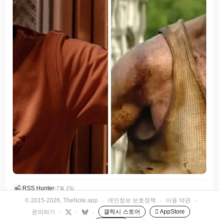
RSS Hunter
•
7월 2일
© 2015-2026, TheNote.app
·
개인정보 보호정책
·
이용 약관
·
갤럭시 스토어
 AppStore
문의하기
·
·
·