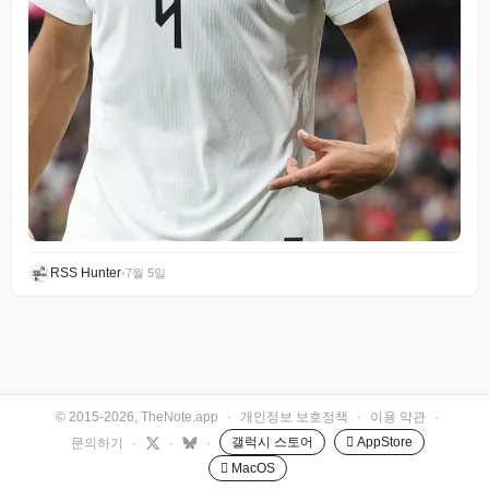
RSS Hunter
•
7월 5일
© 2015-2026, TheNote.app
·
개인정보 보호정책
·
이용 약관
·
갤럭시 스토어
 AppStore
문의하기
·
·
·
 MacOS