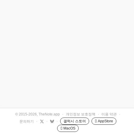
© 2015-2026, TheNote.app
·
개인정보 보호정책
·
이용 약관
·
갤럭시 스토어
 AppStore
문의하기
·
·
·
 MacOS