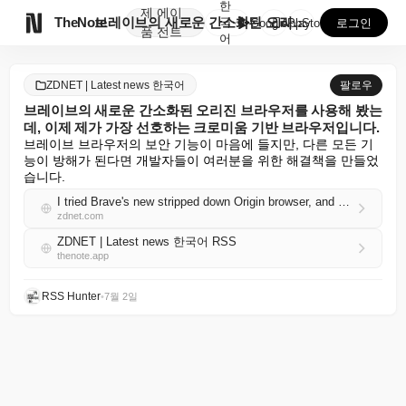
한
제
에이

TheNote
브레이브의 새로운 간소화된 오리진 브라우저를 사용해 봤...
국
GooglePlay
AppStore
로그인
품
전트
어
ZDNET | Latest news 한국어
팔로우
브레이브의 새로운 간소화된 오리진 브라우저를 사용해 봤는
데, 이제 제가 가장 선호하는 크로미움 기반 브라우저입니다.
브레이브 브라우저의 보안 기능이 마음에 들지만, 다른 모든 기
능이 방해가 된다면 개발자들이 여러분을 위한 해결책을 만들었
습니다.
I tried Brave's new stripped down Origin browser, and now it's my top Chromium-based pick
zdnet.com
ZDNET | Latest news 한국어 RSS
thenote.app
RSS Hunter
•
7월 2일