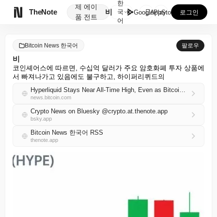
한
제
에이

TheNote
비
국
GooglePlay
AppStore
로그인
품
전트
어
Bitcoin News 한국어
팔로우
비
코인셰어스에 따르면, 수십억 달러가 주요 암호화폐 투자 상품에
서 빠져나가고 있음에도 불구하고, 하이퍼리퀴드의
Hyperliquid Stays Near All-Time High, Even as Bitcoin ETFs Lose $6.5 Billion
news.bitcoin.com
Crypto News on Bluesky @crypto.at.thenote.app
bsky.app
Bitcoin News 한국어 RSS
thenote.app