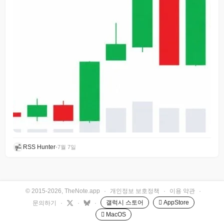
RSS Hunter
•
7월 7일
© 2015-2026, TheNote.app
·
개인정보 보호정책
·
이용 약관
·
갤럭시 스토어
 AppStore
문의하기
·
·
·
 MacOS