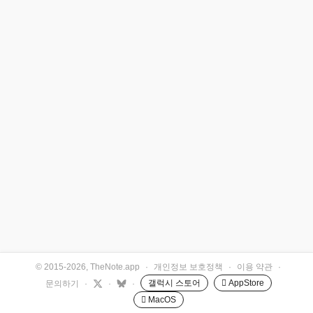
© 2015-2026, TheNote.app
·
개인정보 보호정책
·
이용 약관
·
갤럭시 스토어
 AppStore
문의하기
·
·
·
 MacOS