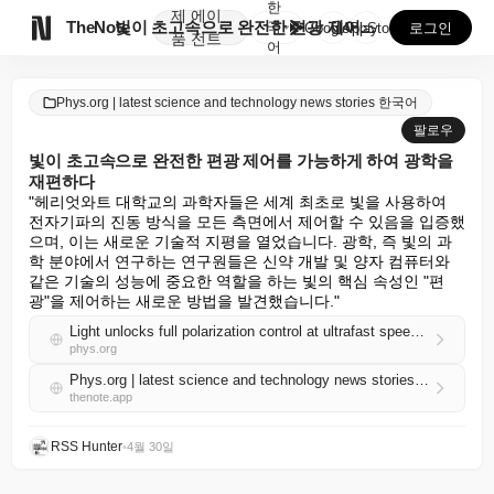
한
제
에이

TheNote
빛이 초고속으로 완전한 편광 제어를 가능하게 하여 광학...
국
GooglePlay
AppStore
로그인
품
전트
어
Phys.org | latest science and technology news stories 한국어
팔로우
빛이 초고속으로 완전한 편광 제어를 가능하게 하여 광학을
재편하다
"헤리엇와트 대학교의 과학자들은 세계 최초로 빛을 사용하여 
전자기파의 진동 방식을 모든 측면에서 제어할 수 있음을 입증했
으며, 이는 새로운 기술적 지평을 열었습니다. 광학, 즉 빛의 과
학 분야에서 연구하는 연구원들은 신약 개발 및 양자 컴퓨터와 
같은 기술의 성능에 중요한 역할을 하는 빛의 핵심 속성인 "편
광"을 제어하는 새로운 방법을 발견했습니다."
Light unlocks full polarization control at ultrafast speeds, reshaping photonics
phys.org
Phys.org | latest science and technology news stories 한국어 RSS
thenote.app
RSS Hunter
•
4월 30일