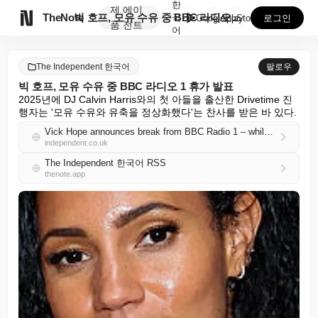
한
제
에이

TheNote
빅 호프, 모유 수유 중 BBC 라디오 1 휴가 발표
국
GooglePlay
AppStore
로그인
품
전트
어
The Independent 한국어
팔로우
빅 호프, 모유 수유 중 BBC 라디오 1 휴가 발표
2025년에 DJ Calvin Harris와의 첫 아들을 출산한 Drivetime 진
행자는 '모유 수유와 유축을 정상화했다'는 찬사를 받은 바 있다.
Vick Hope announces break from BBC Radio 1 – while breast pumping
independent.co.uk
The Independent 한국어 RSS
thenote.app