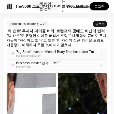
한
제
에이

TheNote
'빅 쇼트' 투자자 마이클 버리, 트럼프의 공매도 비난...
국
GooglePlay
AppStore
로그인
품
전트
어
Business Insider 한국어
팔로우
'빅 쇼트' 투자자 마이클 버리, 트럼프의 공매도 비난에 반격
"빅 쇼트"로 유명한 마이클 버리가 트럼프 대통령이 공매도 투자
자들이 "파산하고 있다"고 말한 후, 자신의 접근 방식을 트럼프 
대통령이 이해하지 못할 것이라고 말했다.
'Big Short' investor Michael Burry fires back after Trump ridicules short sellers
businessinsider.com
Business Insider 한국어 RSS
thenote.app