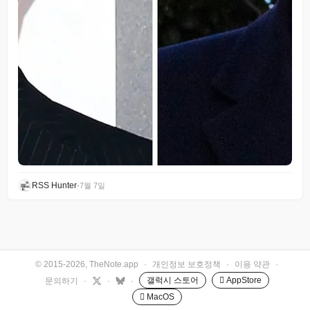
RSS Hunter
•
7월 7일
© 2015-2026, TheNote.app
·
개인정보 보호정책
·
이용 약관
·
갤럭시 스토어
 AppStore
문의하기
·
·
·
 MacOS